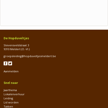
De Hopduveltjes
Stevensveldstraat 3
9310 Meldert (O.-Vl.)
groepsleiding@hopduveltjesmeldert.be
Aanmelden
Snel naar
Jaarthema
Lokalenverhuur
Leiding
Lid worden
Takken